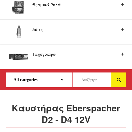
Θερμικά Ρολά
Δότες
Ταχογράφοι
Καυστήρας Eberspacher
D2 - D4 12V