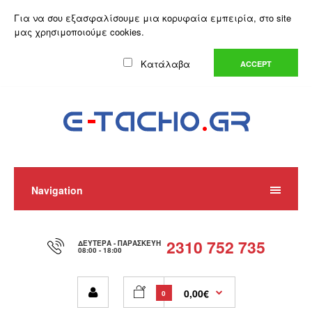
Ο Λογαριασμός μου
Λίστα Επιθυμιών (0)
Καλάθι Αγορών
Για να σου εξασφαλίσουμε μια κορυφαία εμπειρία, στο site
Αγορά
μας χρησιμοποιούμε cookies.
Ελληνικά
Κατάλαβα
ACCEPT
Navigation
2310 752 735
ΔΕΥΤΈΡΑ - ΠΑΡΑΣΚΕΥΉ
08:00 - 18:00
0,00€
0