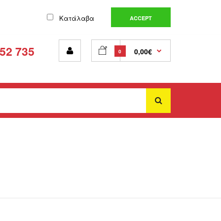
Λίστα Επιθυμιών (0)
Καλάθι Αγορών
Αγορά
Κατάλαβα
ACCEPT
52 735
0,00€
0