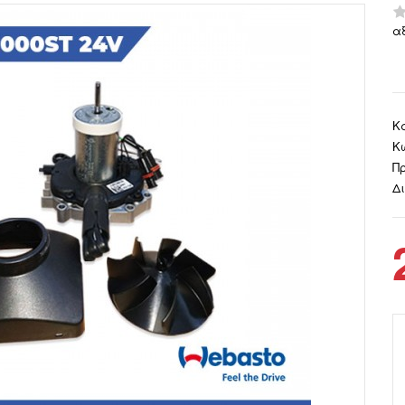
α
Κ
Κ
Πρ
Δ