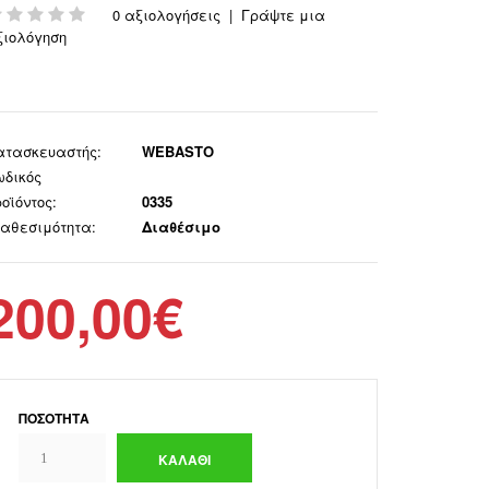
0 αξιολογήσεις
|
Γράψτε μια
ξιολόγηση
ατασκευαστής:
WEBASTO
ωδικός
οϊόντος:
0335
ιαθεσιμότητα:
Διαθέσιμο
200,00€
ΠΟΣΌΤΗΤΑ