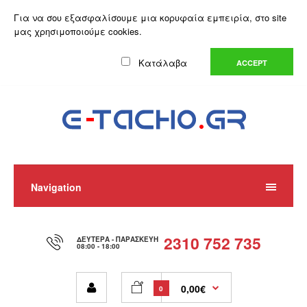
Ο Λογαριασμός μου
Λίστα Επιθυμιών (0)
Καλάθι Αγορών
Για να σου εξασφαλίσουμε μια κορυφαία εμπειρία, στο site
Αγορά
μας χρησιμοποιούμε cookies.
Ελληνικά
Κατάλαβα
ACCEPT
Navigation
2310 752 735
ΔΕΥΤΈΡΑ - ΠΑΡΑΣΚΕΥΉ
08:00 - 18:00
0,00€
0