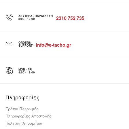
ΔΕΥΤΈΡΑ - ΠΑΡΑΣΚΕΥΉ
2310 752 735
8:00 - 18:00
ORDERS
info@e-tacho.gr
SUPPORT
MON - FRI
8:00 - 18:00
Μπουζί πυράκτωσης 20 Volt Eberspacher
60,00€
Πληροφορίες
Τρόποι Πληρωμής
Μπουζί Πυράκτωσης 20 Volt της Eberspacher για
Πληροφορίες Αποστολής
καυστήρες D1LC / D1LCC.Στις τιμές δεν
Πολιτική Απορρήτου
συμπεριλαμβάνετε..