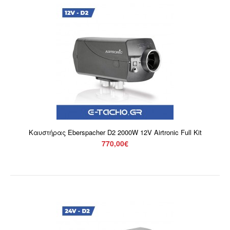
Καυστήρας Eberspacher D2 - D4 12V
120,00€
Καυστήρας Eberspacher D2 2000W 12V Airtronic Full Kit
770,00€
Καυστήρας Eberspacher D2 - D4 12V.*Στις τιμές δεν
συμπεριλαμβάνεται ΦΠΑ 24%. ..