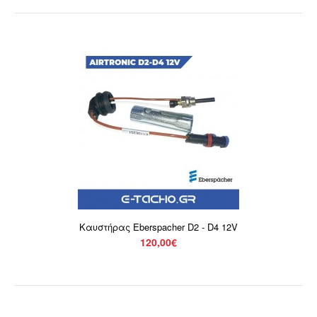
ΑΝΤΛΙΑ ΚΑΥΣΙΜΟΥ AIRTRONIC D2-D4 1 - 4 KW 12V
140,00€
Αντλία Eberspacher για AIRTRONIC D2 - D4 1 - 4 KW
12V. Στις τιμές δεν συμπεριλαμβάνετε ΦΠΑ 24%...
Καυστήρας Eberspacher D2 - D4 12V
120,00€