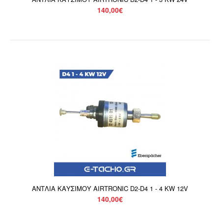
140,00€
ΑΝΤΛΙΑ ΚΑΥΣΙΜΟΥ AIRTRONIC D2-D4 1 - 3 KW 24V
140,00€
Αντλία καυσίμου Eberspacher για AIRTRONIC D2 - D4 1-3
KW 24V. Στις τιμές δεν συμπεριλαμβάνετε Φ..
ΑΝΤΛΙΑ ΚΑΥΣΙΜΟΥ AIRTRONIC D2-D4 1 - 4 KW 12V
140,00€