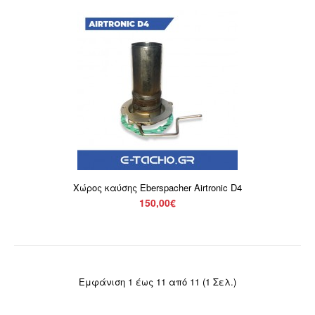
Μπουζί πυράκτωσης 12 Volt Eberspacher
70,00€
Χώρος καύσης Eberspacher Airtronic D4
150,00€
Μπουζί πυράκτωσης 12 Volt της Eberspacher για
καυστήρες D1LC / D1LCC.Στις τιμές δεν
συμπεριλαμβάνετε..
Εμφάνιση 1 έως 11 από 11 (1 Σελ.)