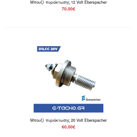
200,00€
Μπουζί πυράκτωσης 12 Volt Eberspacher
70,00€
Μοτέρ Airtronic D2 24V Eberspacher. Γνήσια προϊόντα,
άμεση αποστολή σε όλη την Ελλάδα. Στις τιμ..
Μπουζί πυράκτωσης 20 Volt Eberspacher
60,00€