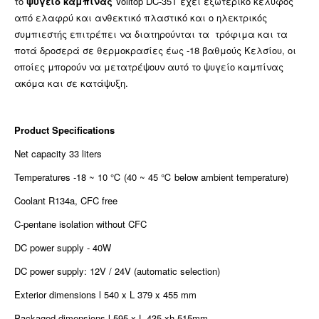
το
ψυγείο καμπίνας
Volltop DC-35T έχει εξωτερικό κέλυφος
από ελαφρύ και ανθεκτικό πλαστικό και ο ηλεκτρικός
συμπιεστής επιτρέπει να διατηρούνται τα τρόφιμα και τα
ποτά δροσερά σε θερμοκρασίες έως -18 βαθμούς Κελσίου, οι
οποίες μπορούν να μετατρέψουν αυτό το ψυγείο καμπίνας
ακόμα και σε κατάψυξη.
Product Specifications
Net capacity 33 liters
Temperatures -18 ~ 10 ℃ (40 ~ 45 ℃ below ambient temperature)
Coolant R134a, CFC free
C-pentane isolation without CFC
DC power supply - 40W
DC power supply: 12V / 24V (automatic selection)
Exterior dimensions l 540 x L 379 x 455 mm
Packaged dimensions l 595 x L 435 xh 515mm