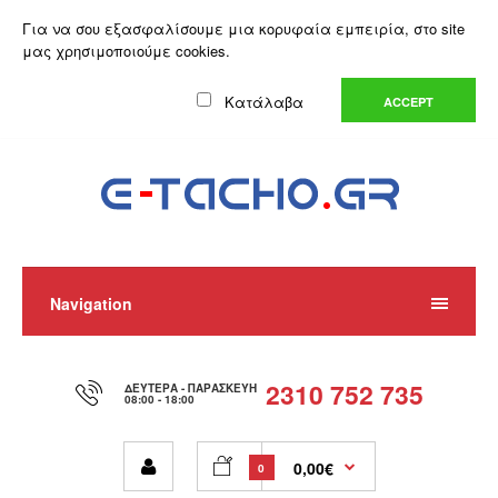
Ο Λογαριασμός μου
Λίστα Επιθυμιών (0)
Καλάθι Αγορών
Για να σου εξασφαλίσουμε μια κορυφαία εμπειρία, στο site
Αγορά
μας χρησιμοποιούμε cookies.
Ελληνικά
Κατάλαβα
ACCEPT
Navigation
2310 752 735
ΔΕΥΤΈΡΑ - ΠΑΡΑΣΚΕΥΉ
08:00 - 18:00
0,00€
0