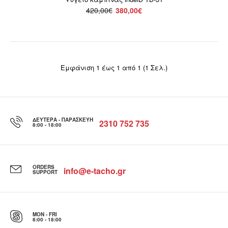
420,00€
380,00€
Ψυγείο καμπίνας indelB TB-31
380,00€
420,00€
Εμφάνιση 1 έως 1 από 1 (1 Σελ.)
Ψυγεία μεσαίου έως μεγάλου μεγέθους για εντατική
χρήση. Οι υψηλές επιδόσεις τους τα καθιστούν κατάλλ..
ΔΕΥΤΈΡΑ - ΠΑΡΑΣΚΕΥΉ
2310 752 735
8:00 - 18:00
ORDERS
info@e-tacho.gr
SUPPORT
MON - FRI
8:00 - 18:00