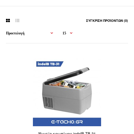
ΣΎΓΚΡΙΣΗ ΠΡΟΪΌΝΤΩΝ (0)
Ψυγείο καμπίνας indelB TB-31