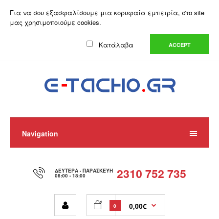
Ο Λογαριασμός μου
Λίστα Επιθυμιών (0)
Καλάθι Αγορών
Για να σου εξασφαλίσουμε μια κορυφαία εμπειρία, στο site
Αγορά
μας χρησιμοποιούμε cookies.
Ελληνικά
Κατάλαβα
ACCEPT
Navigation
2310 752 735
ΔΕΥΤΈΡΑ - ΠΑΡΑΣΚΕΥΉ
08:00 - 18:00
0,00€
0