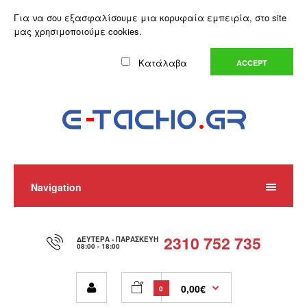
Ο Λογαριασμός μου
Λίστα Επιθυμιών (0)
Καλάθι Αγορών
Για να σου εξασφαλίσουμε μια κορυφαία εμπειρία, στο site
Αγορά
μας χρησιμοποιούμε cookies.
Ελληνικά
Κατάλαβα
ACCEPT
Navigation
2310 752 735
ΔΕΥΤΈΡΑ - ΠΑΡΑΣΚΕΥΉ
08:00 - 18:00
0,00€
0