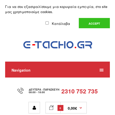
Ο Λογαριασμός μου
Λίστα Επιθυμιών (0)
Καλάθι Αγορών
Για να σου εξασφαλίσουμε μια κορυφαία εμπειρία, στο site
Αγορά
μας χρησιμοποιούμε cookies.
Ελληνικά
Κατάλαβα
ACCEPT
Navigation
2310 752 735
ΔΕΥΤΈΡΑ - ΠΑΡΑΣΚΕΥΉ
08:00 - 18:00
0,00€
0