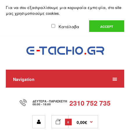
Ο Λογαριασμός μου
Λίστα Επιθυμιών (0)
Καλάθι Αγορών
Για να σου εξασφαλίσουμε μια κορυφαία εμπειρία, στο site
Αγορά
μας χρησιμοποιούμε cookies.
Ελληνικά
Κατάλαβα
ACCEPT
Navigation
2310 752 735
ΔΕΥΤΈΡΑ - ΠΑΡΑΣΚΕΥΉ
08:00 - 18:00
0,00€
0