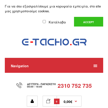
Ο Λογαριασμός μου
Λίστα Επιθυμιών (0)
Καλάθι Αγορών
Για να σου εξασφαλίσουμε μια κορυφαία εμπειρία, στο site
Αγορά
μας χρησιμοποιούμε cookies.
Ελληνικά
Κατάλαβα
ACCEPT
Navigation
2310 752 735
ΔΕΥΤΈΡΑ - ΠΑΡΑΣΚΕΥΉ
08:00 - 18:00
0,00€
0