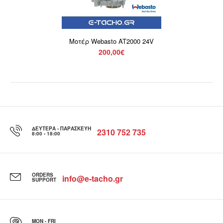
Μοτέρ Webasto AT2000 24V
200,00€
ΔΕΥΤΈΡΑ - ΠΑΡΑΣΚΕΥΉ
2310 752 735
8:00 - 18:00
ORDERS
info@e-tacho.gr
SUPPORT
MON - FRI