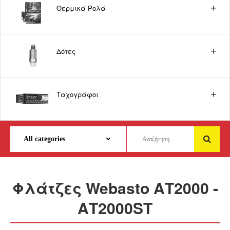
Θερμικά Ρολά
Δότες
Ταχογράφοι
Φλάτζες Webasto ΑΤ2000 -
ΑΤ2000ST